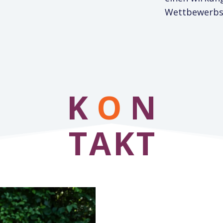
Wettbewerbs
K
O
N
TAKT