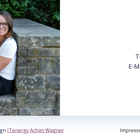
T
E-M
ign
ITenergy Achim Wagner
Impres