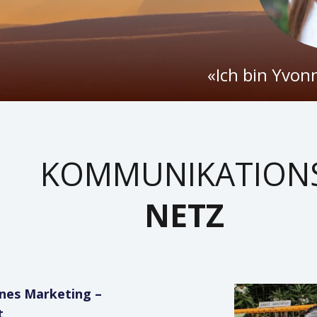
«Ich bin Yvon
KOMMUNIKATION
NETZ
rnes Marketing –
t