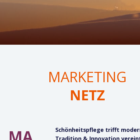
MARKETING
NETZ
Schönheitspflege trifft mode
MA
Tradition & Innovation verein